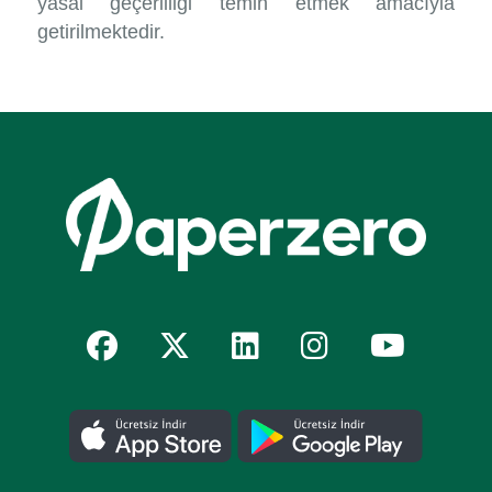
yasal geçerliliği temin etmek amacıyla
getirilmektedir.