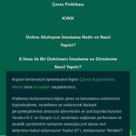
Çerez Politikası
KVKK
Online Sözleşme İmzalama Nedir ve Nasıl
Yapılır?
E-İmza ile Bir Dokümanı İmzalama ve Gönderme
Nasıl Yapılır?
Çerez Aydınlatma
Kişisel Verilerinizin İşlenmesine İlişkin
Online Kurumsal Sözleşme Gönderimi Nasıl
Metni
buradan
’mize
ulaşabilirsiniz.
Yapılır?
Platformu kullanımınıza ilişkin çerez ve tanımlama verilerinizin
Paperzero Nasıl Kullanılır?
kişiselleştirme, hedefleme ve reklamcılık faaliyeti
gerçekleştirilmesi amacıyla işlenmesini ve yurt dışında bulunan
Yandex N.V. ve Google LLC tarafından sağlanan performans ve
analitik çerezlerinin kullanımı amacıyla yurt dışına veri
aktarımını kabul ediyorsanız “Kabul Et”’i, etmiyorsanız “Reddet”i