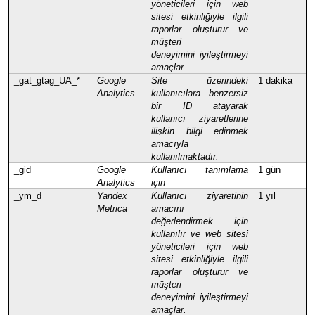
yöneticileri için web
sitesi etkinliğiyle ilgili
raporlar oluşturur ve
müşteri
deneyimini
iyileştirmeyi
amaçlar.
_gat_gtag_UA_*
Google
Site üzerindeki
1 dakika
Analytics
kullanıcılara benzersiz
bir ID atayarak
kullanıcı ziyaretlerine
ilişkin bilgi edinmek
amacıyla
kullanılmaktadır.
_gid
Google
Kullanıcı tanımlama
1 gün
Analytics
için
_ym_d
Yandex
K
ullanıcı ziyaretinin
1 yıl
Metrica
amacını
değerlendirmek için
kullanılır ve web sitesi
yöneticileri için web
sitesi etkinliğiyle ilgili
raporlar oluşturur ve
müşteri
deneyimini
iyileştirmeyi
amaçlar.