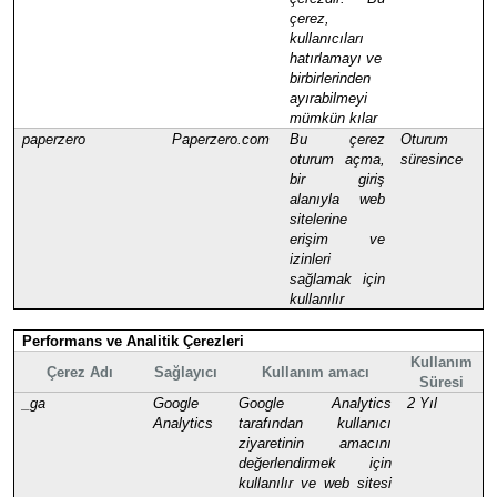
çerez,
kullanıcıları
hatırlamayı ve
birbirlerinden
ayırabilmeyi
mümkün kılar
paperzero
Paperzero.com
Bu çerez
Oturum
oturum açma,
süresince
bir giriş
alanıyla web
sitelerine
erişim ve
izinleri
sağlamak için
kullanılır
Performans ve Analitik Çerezleri
Kullanım
Çerez Adı
Sağlayıcı
Kullanım amacı
Süresi
_ga
Google
Google Analytics
2 Yıl
Analytics
tarafından kullanıcı
ziyaretinin amacını
değerlendirmek için
kullanılır ve web sitesi