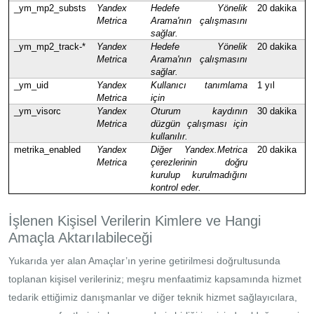
_ym_mp2_substs
Yandex
Hedefe Yönelik
20 dakika
Metrica
Arama'nın çalışmasını
sağlar.
_ym_mp2_track-*
Yandex
Hedefe Yönelik
20 dakika
Metrica
Arama'nın çalışmasını
sağlar.
_ym_uid
Yandex
Kullanıcı tanımlama
1 yıl
Metrica
için
_ym_visorc
Yandex
Oturum kaydının
30 dakika
Metrica
düzgün çalışması için
kullanılır.
metrika_enabled
Yandex
Diğer Yandex.Metrica
20 dakika
Metrica
çerezlerinin doğru
kurulup kurulmadığını
kontrol eder.
İşlenen Kişisel Verilerin Kimlere ve Hangi
Amaçla Aktarılabileceği
Yukarıda yer alan Amaçlar’ın yerine getirilmesi doğrultusunda
toplanan kişisel verileriniz; meşru menfaatimiz kapsamında hizmet
tedarik ettiğimiz danışmanlar ve diğer teknik hizmet sağlayıcılara,