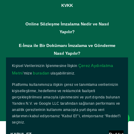
KVKK
Online Sözleşme İmzalama Nedir ve Nasıl
Yapılır?
E-İmza ile Bir Dokümanı İmzalama ve Gönderme
Nasıl Yapılır?
Çerez Aydınlatma
Kişisel Verilerinizin İşlenmesine İlişkin
Online Kurumsal Sözleşme Gönderimi Nasıl
Metni
buradan
’mize
ulaşabilirsiniz.
Yapılır?
Platformu kullanımınıza ilişkin çerez ve tanımlama verilerinizin
Paperzero Nasıl Kullanılır?
kişiselleştirme, hedefleme ve reklamcılık faaliyeti
gerçekleştirilmesi amacıyla işlenmesini ve yurt dışında bulunan
Yandex N.V. ve Google LLC tarafından sağlanan performans ve
analitik çerezlerinin kullanımı amacıyla yurt dışına veri
aktarımını kabul ediyorsanız “Kabul Et”’i, etmiyorsanız “Reddet”i
seçiniz.