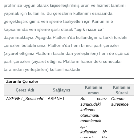
profilinize uygun olarak kişiselleştirilmiş ürün ve hizmet tanıtımı
yapmak için kullanılır. Bu çerezlerin kullanımı esnasında
gerçekleştirdiğimiz veri işleme faaliyetleri için Kanun m.5
kapsamında veri işleme şartı olarak
“açık rızanıza”
dayanmaktayız. Aşağıda Platform’da kullandığımız farklı türdeki
çerezleri bulabilirsiniz. Platform’da hem birinci parti çerezler
(ziyaret ettiğiniz Platform tarafından yerleştirilen) hem de üçüncü
parti çerezleri (ziyaret ettiğiniz Platform haricindeki sunucular
tarafından yerleştirilen) kullanılmaktadır.
Zorunlu Çerezler
Kullanım
Kullanım
Çerez Adı
Sağlayıcı
amacı
Süresi
ASP.NET_SessionId
ASP.NET
Bu çerez
Oturum
sunucudaki
süresince
kullanıcı
oturumunu
tanımlamak
için
kullanılan bir
çerezdir. Bu