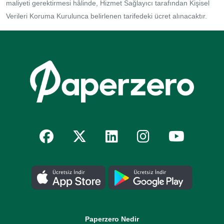
maliyeti gerektirmesi hâlinde, Hizmet Sağlayıcı tarafından Kişisel
Verileri Koruma Kurulunca belirlenen tarifedeki ücret alınacaktır.
Paperzero Nedir