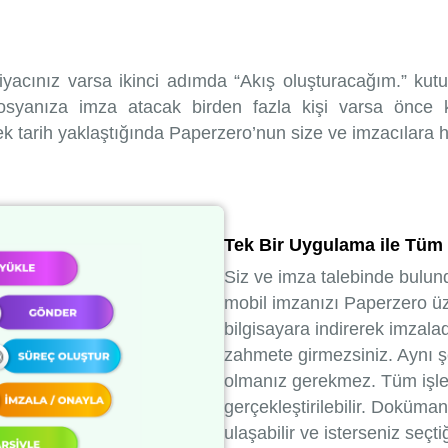
tiyacınız varsa ikinci adımda “Akış oluşturacağım.” kutu
osyanıza imza atacak birden fazla kişi varsa önce k
erek tarih yaklaştığında Paperzero’nun size ve imzacılara 
Tek Bir Uygulama ile Tüm
Siz ve imza talebinde bulun
mobil imzanızı Paperzero üze
bilgisayara indirerek imzala
zahmete girmezsiniz. Aynı ş
olmanız gerekmez. Tüm işl
gerçekleştirilebilir. Doküm
ulaşabilir ve isterseniz seçt