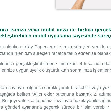
izi e-imza veya mobil imza ile hızlıca gerçek
çekleştirebilen mobil uygulama sayesinde süreç
ı oldukça kolay Paperzero ile imza süreçleri yeniden şe
ızlandırırken tüm süreçleri rahatça takip etmenize olanak 
lerinizi gerçekleştirebilmeniz mümkün. 4 kısa adımdan
işlerinize uygun üyelik oluşturduktan sonra imza işlemleri
çıkan sayfaya belgenizi sürükleyerek bırakabilir veya yü
a aşağıda beliren “Alıcı ekle” butonuna basarak 2. adıma
 Belgeyi yalnızca kendiniz imzalayıp hazırlayabileceğiniz 
lıca gönderi ayarlarına geçerek sürece bir isim verebili